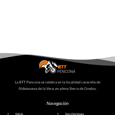
La BTT Pencona se celebra en la localidad cacereña de
Aldeanueva de la Vera, en plena Sierra de Gredos.
Navegación
Inicio
Inscripciones