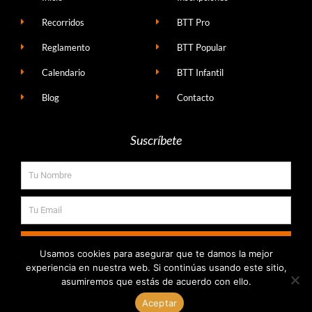
Recorridos
BTT Pro
Reglamento
BTT Popular
Calendario
BTT Infantil
Blog
Contacto
Suscríbete
Nombre
Email
SUSCRIBIRSE
Usamos cookies para asegurar que te damos la mejor
experiencia en nuestra web. Si continúas usando este sitio,
I
F
Y
asumiremos que estás de acuerdo con ello.
n
a
o
s
c
u
t
e
t
Aceptar
a
b
u